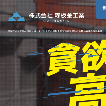
大阪近辺で屋根工事のプロフェッショナル目指すなら独立支援もある株式会社森板金工業