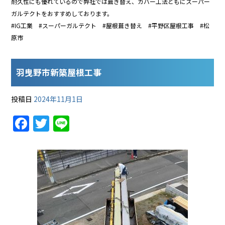
耐久性にも優れているので弊社では葺き替え、カバー工法ともにスーパー
ガルテクトをおすすめしております。
#IG工業 #スーパーガルテクト #屋根葺き替え #平野区屋根工事 #松
原市
羽曳野市新築屋根工事
投稿日
2024年11月1日
F
T
Li
a
w
n
c
itt
e
e
er
b
o
o