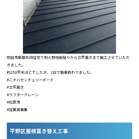
吹田市新築共同住宅で耐火野地板貼りから立平葺きまで施工させていただ
きました。
約250平米ほどでしたが、2日で無事終わりました。
#ニチハセンチュリーボード
#立平葺き
#ラフタークレーン
#松原市
#従業員募集
平野区屋根葺き替え工事