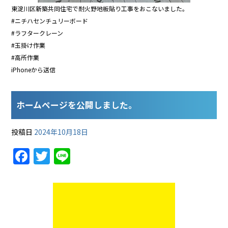
東淀川区新築共同住宅で耐火野地板貼り工事をおこないました。
#ニチハセンチュリーボード
#ラフタークレーン
#玉掛け作業
#高所作業
iPhoneから送信
ホームページを公開しました。
投稿日
2024年10月18日
F
T
Li
a
w
n
c
itt
e
e
er
b