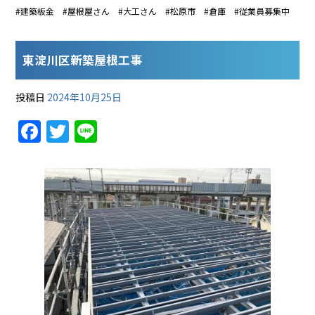
#建築板金 #屋根屋さん #大工さん #松原市 #倉庫 #従業員募集中
東淀川区新築屋根工事
投稿日
2024年10月25日
F
T
Li
a
w
n
c
itt
e
e
er
b
o
o
k