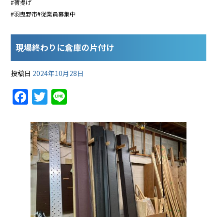
#荷揚げ
#羽曳野市#従業員募集中
現場終わりに倉庫の片付け
投稿日
2024年10月28日
F
T
Li
a
w
n
c
itt
e
e
er
b
o
o
k