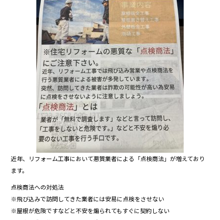
o
o
k
近年、リフォーム工事において悪質業者による「点検商法」が増えており
ます。
点検商法への対処法
※飛び込みで訪問してきた業者には安易に点検をさせない
※屋根が危険ですなどと不安を煽られてもすぐに契約しない