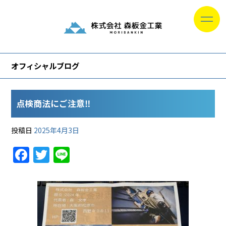
オフィシャルブログ
点検商法にご注意‼︎
投稿日
2025年4月3日
F
T
Li
a
w
n
c
itt
e
e
er
b