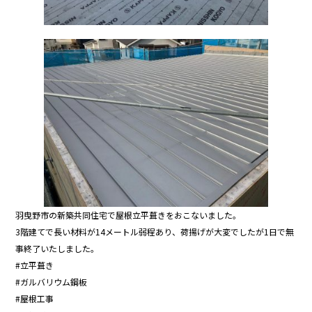
羽曳野市の新築共同住宅で屋根立平葺きをおこないました。
3階建てで長い材料が14メートル弱程あり、荷揚げが大変でしたが1日で無
事終了いたしました。
#立平葺き
#ガルバリウム鋼板
#屋根工事