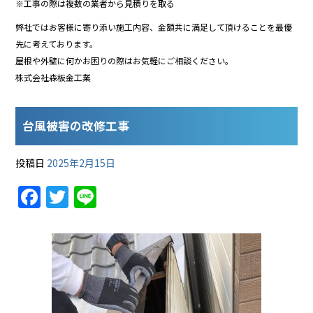
※工事の際は複数の業者から見積りを取る
弊社ではお客様に寄り添い施工内容、金額共に満足して頂けることを最優
先に考えております。
屋根や外壁に何かお困りの際はお気軽にご相談ください。
株式会社森板金工業
台風被害の改修工事
投稿日
2025年2月15日
F
T
Li
a
w
n
c
itt
e
e
er
b
o