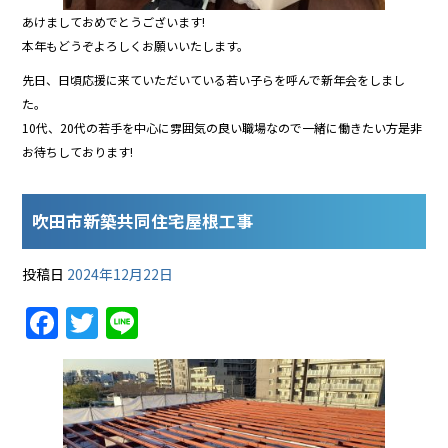
あけましておめでとうございます!
本年もどうぞよろしくお願いいたします。
先日、日頃応援に来ていただいている若い子らを呼んで新年会をしまし
た。
10代、20代の若手を中心に雰囲気の良い職場なので一緒に働きたい方是非
お待ちしております!
吹田市新築共同住宅屋根工事
投稿日
2024年12月22日
F
T
Li
a
w
n
c
itt
e
e
er