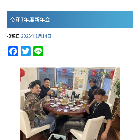
令和7年度新年会
投稿日
2025年1月14日
F
T
Li
a
w
n
c
itt
e
e
er
b
o
o
k