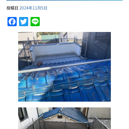
投稿日
2024年11月5日
F
T
Li
a
w
n
c
itt
e
e
er
b
o
o
k