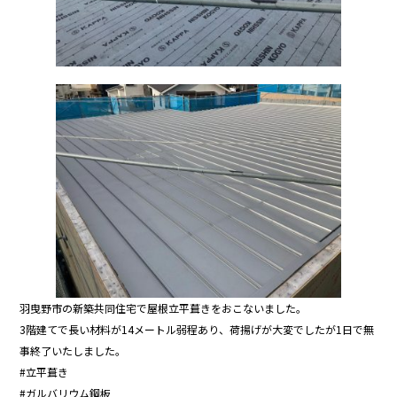
羽曳野市の新築共同住宅で屋根立平葺きをおこないました。
3階建てで長い材料が14メートル弱程あり、荷揚げが大変でしたが1日で無
事終了いたしました。
#立平葺き
#ガルバリウム鋼板