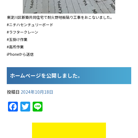
東淀川区新築共同住宅で耐火野地板貼り工事をおこないました。
#ニチハセンチュリーボード
#ラフタークレーン
#玉掛け作業
#高所作業
iPhoneから送信
ホームページを公開しました。
投稿日
2024年10月18日
F
T
Li
a
w
n
c
itt
e
e
er