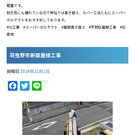
軽量です。
耐久性にも優れているので弊社では葺き替え、カバー工法ともにスーパー
ガルテクトをおすすめしております。
#IG工業 #スーパーガルテクト #屋根葺き替え #平野区屋根工事 #松
原市
羽曳野市新築屋根工事
投稿日
2024年11月1日
F
T
Li
a
w
n
c
itt
e
e
er
b
o