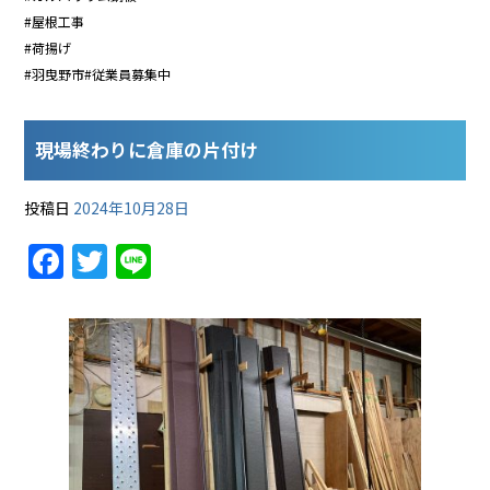
#屋根工事
#荷揚げ
#羽曳野市#従業員募集中
現場終わりに倉庫の片付け
投稿日
2024年10月28日
F
T
Li
a
w
n
c
itt
e
e
er
b
o
o