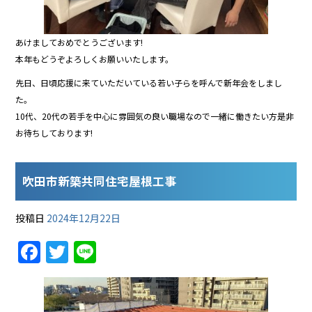
あけましておめでとうございます!
本年もどうぞよろしくお願いいたします。
先日、日頃応援に来ていただいている若い子らを呼んで新年会をしまし
た。
10代、20代の若手を中心に雰囲気の良い職場なので一緒に働きたい方是非
お待ちしております!
吹田市新築共同住宅屋根工事
投稿日
2024年12月22日
F
T
Li
a
w
n
c
itt
e