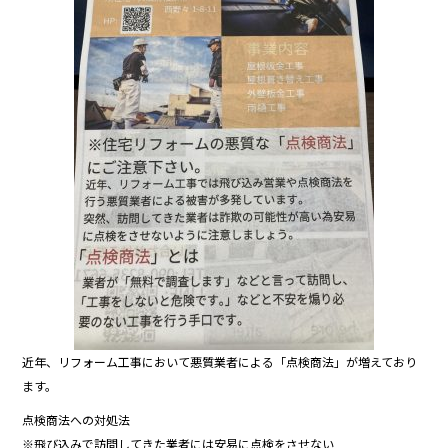
b
o
o
k
近年、リフォーム工事において悪質業者による「点検商法」が増えており
ます。
点検商法への対処法
※飛び込みで訪問してきた業者には安易に点検をさせない