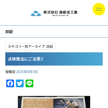
日記
カテゴリー別アーカイブ:
日記
点検商法にご注意‼︎
投稿日
2025年4月3日
F
T
Li
a
w
n
c
itt
e
e
er