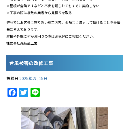
※屋根が危険ですなどと不安を煽られてもすぐに契約しない
※工事の際は複数の業者から見積りを取る
弊社ではお客様に寄り添い施工内容、金額共に満足して頂けることを最優
先に考えております。
屋根や外壁に何かお困りの際はお気軽にご相談ください。
株式会社森板金工業
台風被害の改修工事
投稿日
2025年2月15日
F
T
Li
a
w
n
c
itt
e
e
er