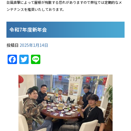
台風直撃によって屋根が飛散する恐れがありますので弊社では定期的なメ
ンテナンスを推奨いたしております。
令和7年度新年会
投稿日
2025年1月14日
F
T
Li
a
w
n
c
itt
e
e
er
b
o
o
k