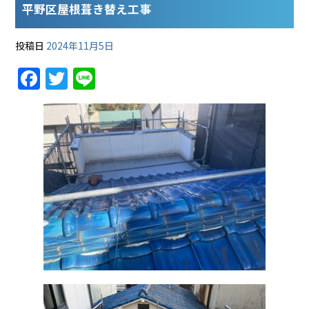
平野区屋根葺き替え工事
投稿日
2024年11月5日
F
T
Li
a
w
n
c
itt
e
e
er
b
o
o
k