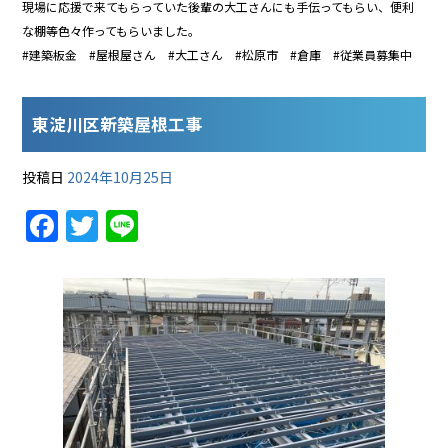
現場に応援で来てもらっていた後輩の大工さんにも手伝ってもらい、便利
な棚等色々作ってもらいました。
#建築板金 #屋根屋さん #大工さん #松原市 #倉庫 #従業員募集中
東淀川区新築屋根工事
投稿日
2024年10月25日
F
T
Li
a
w
n
c
itt
e
e
er
b
o
o