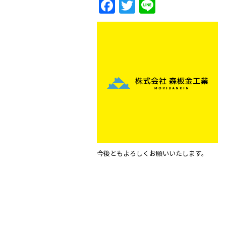
F
T
Li
a
w
n
c
itt
e
e
er
b
o
o
k
今後ともよろしくお願いいたします。